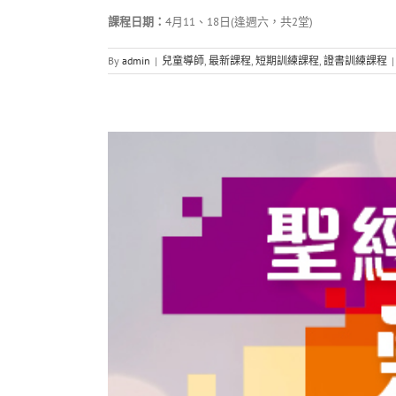
課程日期：
4月11、18日(逢週六，共2堂)
By
admin
|
兒童導師
,
最新課程
,
短期訓練課程
,
證書訓練課程
|