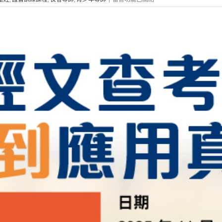
〈261S11
聖
經
時
代
的
崇
拜
禮
儀〉
中