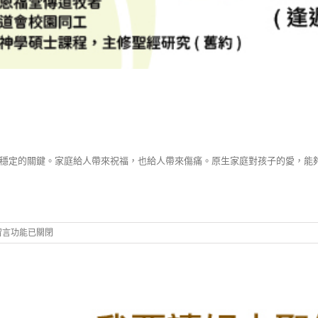
穩定的關鍵。家庭給人帶來祝福，也給人帶來傷痛。原生家庭對孩子的愛，能
在
留言功能已關閉
252A17
成
長
的
搖
-