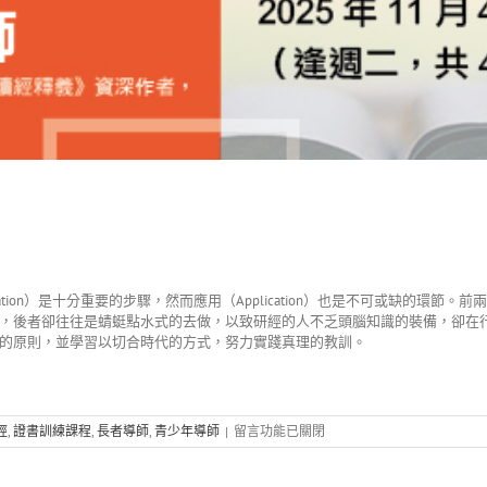
rpretation）是十分重要的步驟，然而應用（Application）也是不可或
，後者卻往往是蜻蜓點水式的去做，以致研經的人不乏頭腦知識的裝備，卻在
的原則，並學習以切合時代的方式，努力實踐真理的教訓。
在
經
,
證書訓練課程
,
長者導師
,
青少年導師
|
留言功能已關閉
〈252D03
從