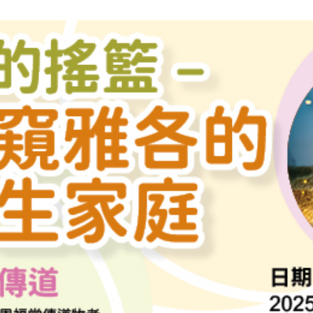
經
文
查
考
到
應
用
真
理〉
中