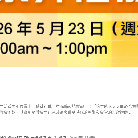
生活首要的位置上，使徒行傳二章46節就這樣記下：「信主的人天天同心合意
會開始，其實新約教會早已承襲很多舊約時代的聖殿和會堂的崇拜禮儀...
在
聖經
,
證書訓練課程
,
長者導師
,
青少年導師
|
留言功能已關閉