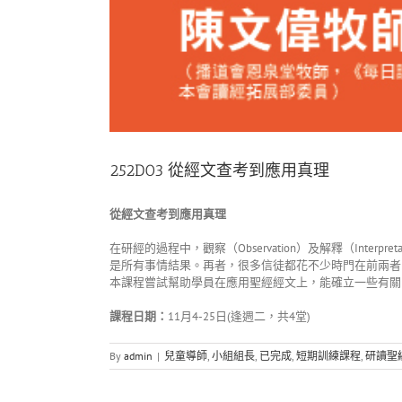
252D03 從經文查考到應用真理
從經文查考到應用真理
在研經的過程中，觀察（Observation）及解釋（Inte
是所有事情結果。再者，很多信徒都花不少時門在前兩者
本課程嘗試幫助學員在應用聖經經文上，能確立一些有關
課程日期：
11月4-25日(逢週二，共4堂)
By
admin
|
兒童導師
,
小組組長
,
已完成
,
短期訓練課程
,
研讀聖