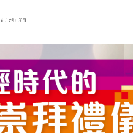
在
留言功能已關閉
〈261S10
當
孩
子
情
緒
「跳
掣」
時-
如
何
教
孩
子
跟
情
緒
做
朋
友？〉
中