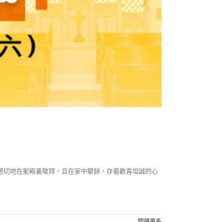
懇切地在聖殿裏敬拜，且在家中擘餅，存着歡喜坦誠的心
閱讀更多