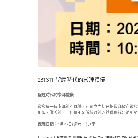
261S11 聖經時代的崇拜禮儀
聖經時代的崇拜禮儀
教會是一個崇拜神的群體，在創立之初已把敬拜放在教會
用飯，讚美神。」但這不是說敬拜神的禮儀傳統是從新約教
課程日期：
5月23日(週六，共1堂)
By
admin
|
兒童導師
,
小組組長
,
最新課程
,
短期訓練課程
,
研讀