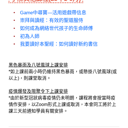
Game中尋寶—活用遊戲帶信息
崇拜與讀經：有效的聖道服侍
如何成為網絡世代孩子的生命師傅
初為人師
我要讀好本聖經：如何讀好新約書信
黑色暴雨及八號風球上課安排
*如上課前兩小時仍維持黑色暴雨，或懸掛八號風球(或
以上)，則課堂取消。
疫情爆發及限聚令下上課安排
*由於新型冠狀病毒疫情仍未明朗，課程將會按當時疫
情作安排，以Zoom形式上課或取消，本會同工將於上
課三天前通知學員有關安排。