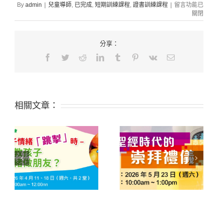
在
By
admin
|
兒童導師
,
已完成
,
短期訓練課程
,
證書訓練課程
|
留言功能已
〈231A12
關閉
積
木
遊
分享：
戲
Facebook
Twitter
Reddit
LinkedIn
Tumblr
Pinterest
Vk
Email:
之
開
心
學
聖
經〉
相關文章：
中
緒
261S11 聖經時代的崇
252D03 從經文查考到
子
拜禮儀
應用真理