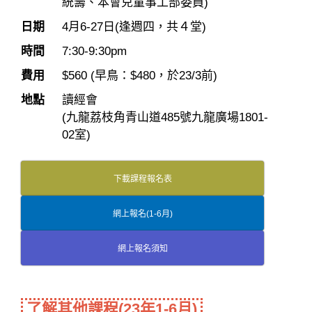
統籌、本會兒童事工部委員)
日期
4月6-27日
(逢週四，共４堂)
時間
7:30-9:30pm
費用
$560 (早鳥：$480，於23/3前)
地點
讀經會
(九龍荔枝角青山道485號九龍廣場1801-
02室)
下載課程報名表
網上報名(1-6月)
網上報名須知
了解其他課程(23年1-6月)