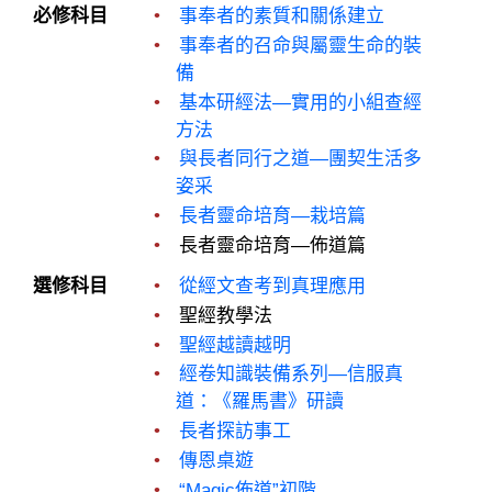
必修科目
事奉者的素質和關係建立
事奉者的召命與屬靈生命的裝
備
基本研經法—實用的小組查經
方法
與長者同行之道—團契生活多
姿采
長者靈命培育—栽培篇
長者靈命培育—佈道篇
選修科目
從經文查考到真理應用
聖經教學法
聖經越讀越明
經卷知識裝備系列—信服真
道：《羅馬書》研讀
長者探訪事工
傳恩桌遊
“Magic佈道”初階