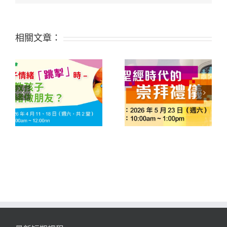
中
相關文章：
緒
261S11 聖經時代的崇
252D03 從經文查考到
子
拜禮儀
應用真理