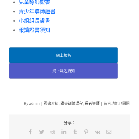
兒童導師證書
青少年導師證書
小組組長證書
報讀證書須知
網上報名
網上報名須知
在
By
admin
|
證書介紹
,
證書訓練課程
,
長者導師
|
留言功能已關閉
〈長
者
導
分享：
師
Facebook
Twitter
Reddit
LinkedIn
Tumblr
Pinterest
Vk
Email:
證
書〉