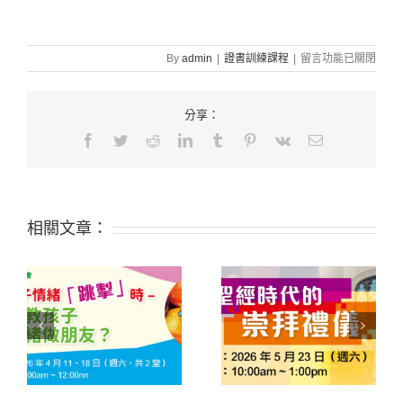
在
By
admin
|
證書訓練課程
|
留言功能已關閉
〈報
讀
證
分享：
書
Facebook
Twitter
Reddit
LinkedIn
Tumblr
Pinterest
Vk
Email:
須
知〉
中
相關文章：
緒
261S11 聖經時代的崇
252D03 從經文查考到
子
拜禮儀
應用真理