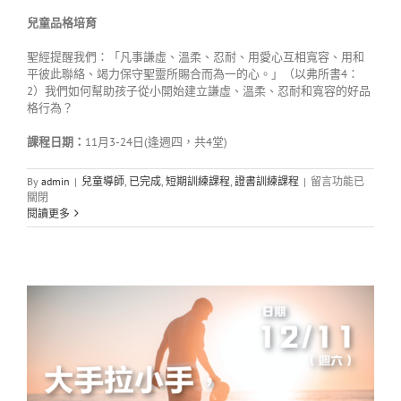
兒童品格培育
聖經提醒我們：「凡事謙虛、溫柔、忍耐、用愛心互相寬容、用和
平彼此聯絡、竭力保守聖靈所賜合而為一的心。」（以弗所書4：
2）我們如何幫助孩子從小開始建立謙虛、溫柔、忍耐和寬容的好品
格行為？
課程日期：
11月3-24日(逢週四，共4堂)
在
By
admin
|
兒童導師
,
已完成
,
短期訓練課程
,
證書訓練課程
|
留言功能已
〈222A11
關閉
兒
閱讀更多
童
品
格
培
育〉
中