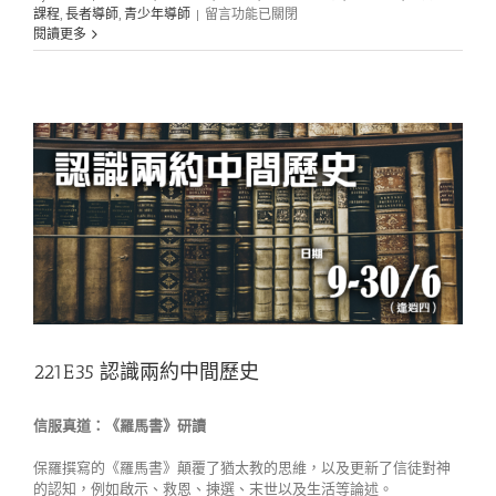
在
課程
,
長者導師
,
青少年導師
|
留言功能已關閉
〈221S07
閱讀更多
趣
味
盎
然
讀
聖
經：
小
心
輕
放
婚
戀
故
事〉
中
221E35 認識兩約中間歷史
信服真道：《羅馬書》研讀
保羅撰寫的《羅馬書》顛覆了猶太教的思維，以及更新了信徒對神
的認知，例如啟示、救恩、揀選、末世以及生活等論述。