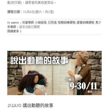
動(附示範)，讓聚會的果效更突出。
課程日期：
11月6日(週六，共1堂)
By
admin
|
兒童導師
,
小組組長
,
已完成
,
短期訓練課程
,
證書訓練課程
,
青少
在
年導師
|
留言功能已關閉
〈212S06
閱讀更多
PowerPoint
活
動
設
計
攻
略〉
中
212A10 講出動聽的故事