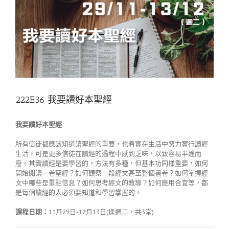
步
步
走〉
中
222E36 我要讀好本聖經
我要讀好本聖經
所有信徒都應該知道讀聖經的重要，也着實在生活中努力實行讀經
生活，可是更多信徒在讀經的過程中感到乏味，以致容易半途而
廢。其實讀經是要學習的，方法有多種，但基本功同樣重要，如何
開始閱讀一卷聖經？如何觀察一段經文甚至整個書卷？如何掌握經
文中哪些是重點信息？如何思考經文的教導？如何應用合宜等，都
是每個讀經的人必須要知道和學習掌握的。
課程日期：
11月29日-12月13日(逢週二，共3堂)