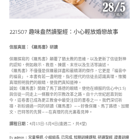
221S07 趣味盎然讀聖經：小心輕放婚戀故事
信服真道：《羅馬書》研讀
保羅撰寫的《羅馬書》顛覆了猶太教的思維，以及更新了信徒對神
的認知，例如啟示、救恩、揀選、末世以及生活等論述。
《羅馬書》不僅僅是保羅最詳盡和最精湛的傑作，它更是「福音中
的福音」。本書有若一盞明燈，指引歷代的信徒去認識真理。惟獨
真理照明我們的眼睛，使我們真知道神。
誠如《羅馬書》開啟了馬丁路德的眼睛，使他在順服的信心中(1:5)
與信徒一同走上一條艱辛的宗教改革之路。自十六世紀起直到如
今，這卷書已成為更正教會中最受注目的書卷之一。我們深切祈
禱，祈盼通過一同的研讀《羅馬書》——好像保羅、馬丁路德、加爾
文、巴特等的先賢——在真理的亮光裏看見神。
課程日期：
4月13日-5月4日(逢週二，共4堂)
By
admin
|
兒童導師
,
小組組長
,
已完成
,
短期訓練課程
,
研讀聖經
,
證書訓練