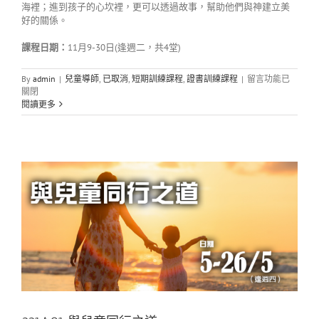
海裡；進到孩子的心坎裡，更可以透過故事，幫助他們與神建立美
好的關係。
課程日期：
11月9-30日(逢週二，共4堂)
在
By
admin
|
兒童導師
,
已取消
,
短期訓練課程
,
證書訓練課程
|
留言功能已
〈221A11
關閉
兒
閱讀更多
童
品
格
培
育〉
中