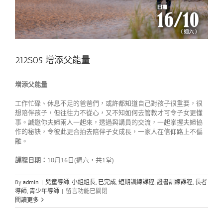
212S05 增添父能量
增添父能量
工作忙碌、休息不足的爸爸們，或許都知道自己對孩子很重要，很
想陪伴孩子，但往往力不從心，又不知如何去管教才可令子女更懂
事。誠邀你夫婦兩人一起來，透過與講員的交流，一起掌握夫婦協
作的秘訣，令彼此更合拍去陪伴子女成長，一家人在信仰路上不偏
離。
課程日期：
10月16日(週六，共1堂)
By
admin
|
兒童導師
,
小組組長
,
已完成
,
短期訓練課程
,
證書訓練課程
,
長者
在
導師
,
青少年導師
|
留言功能已關閉
〈212S05
閱讀更多
增
添