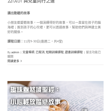
221A01 與兒童同行之道
講出動聽的故事
小朋友都愛聽故事，一個演繹得好的故事，可以一直留在孩子的腦
海裡；進到孩子的心坎裡，更可以透過故事，幫助他們與神建立美
好的關係。
課程日期：
11月9-30日(逢週二，共4堂)
在
By
admin
|
兒童導師
,
已取消
,
短期訓練課程
,
證書訓練課程
|
留言功能已
〈221A01
關閉
與
閱讀更多
兒
童
同
行
之
道〉
中