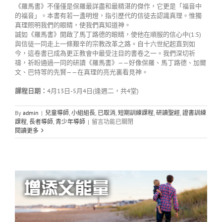
《羅馬書》不僅僅是保羅最詳盡和最精湛的傑作，它更是「福音中
的福音」。本書有若一盞明燈，指引歷代的信徒去認識真理。惟獨
真理照明我們的眼睛，使我們真知道神。
誠如《羅馬書》開啟了馬丁路德的眼睛，使他在順服的信心中(1:5)
與信徒一同走上一條艱辛的宗教改革之路。自十六世紀起直到如
今，這卷書已成為更正教會中最受注目的書卷之一。我們深切祈
禱，祈盼通過一同的研讀《羅馬書》——好像保羅、馬丁路德、加爾
文、巴特等的先賢——在真理的亮光裏看見神。
課程日期：
4月13日-5月4日(逢週二，共4堂)
By
admin
|
兒童導師
,
小組組長
,
已取消
,
短期訓練課程
,
研讀聖經
,
證書訓練
在
課程
,
長者導師
,
青少年導師
|
留言功能已關閉
〈221E35
閱讀更多
認
識
兩
約
中
間
歷
史〉
中