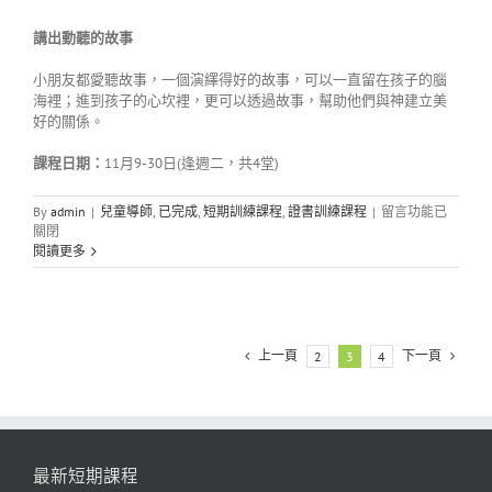
講出動聽的故事
小朋友都愛聽故事，一個演繹得好的故事，可以一直留在孩子的腦
海裡；進到孩子的心坎裡，更可以透過故事，幫助他們與神建立美
好的關係。
課程日期：
11月9-30日(逢週二，共4堂)
在
By
admin
|
兒童導師
,
已完成
,
短期訓練課程
,
證書訓練課程
|
留言功能已
〈212A10
關閉
講
閱讀更多
出
動
聽
的
故
上一頁
下一頁
2
3
4
事〉
中
最新短期課程