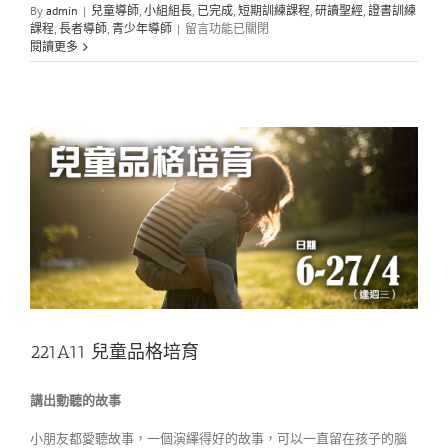
By
admin
|
兒童導師
,
小組組長
,
已完成
,
短期訓練課程
,
研讀聖經
,
證書訓練
在
課程
,
長者導師
,
青少年導師
|
留言功能已關閉
〈222E36
閱讀更多
我
要
讀
好
本
聖
經〉
中
221A11 兒童品格培育
講出動聽的故事
小朋友都愛聽故事，一個演繹得好的故事，可以一直留在孩子的腦