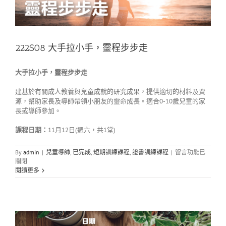
222S08 大手拉小手，靈程步步走
大手拉小手，靈程步步走
建基於有關成人教養與兒童成就的研究成果，提供適切的材料及資
源，幫助家長及導師帶領小朋友的靈命成長。適合0-10歲兒童的家
長或導師參加。
課程日期：
11月12日(週六，共1堂)
在
By
admin
|
兒童導師
,
已完成
,
短期訓練課程
,
證書訓練課程
|
留言功能已
〈222S08
關閉
大
閱讀更多
手
拉
小
手，
靈
程