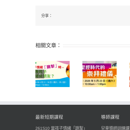
分享：
相關文章：
261S10 當孩
子情緒「跳
252D03 從經
261S11 聖經時
掣」時-如何教
文查考到應用
代的崇拜禮儀
孩子跟情緒做
真理
朋友？
最新短期課程
導師課程
261S10 當孩子情緒「跳掣」
兒童導師訓練課