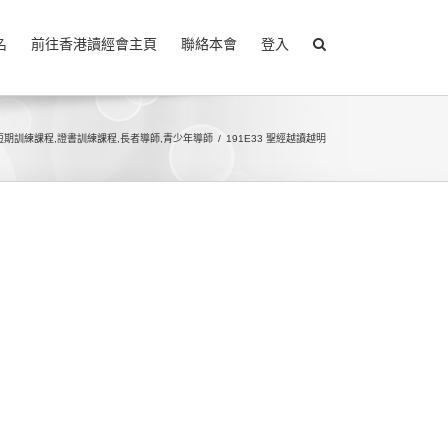
名
前往香港讀經會主頁
聯絡本會
登入
短期訓練課程
,
證書訓練課程
,
長者導師
,
青少年導師
191E33 聖經越讀越明