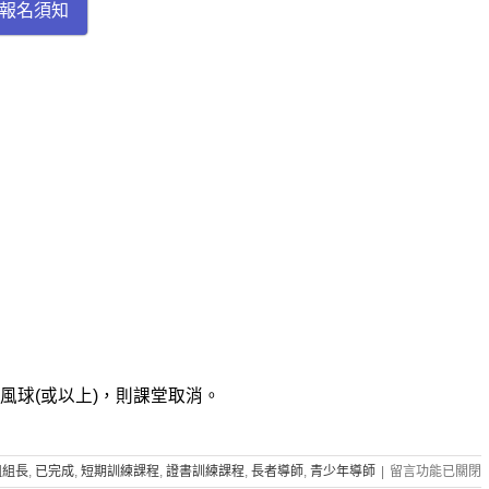
報名須知
風球(或以上)，則課堂取消。
在
組組長
,
已完成
,
短期訓練課程
,
證書訓練課程
,
長者導師
,
青少年導師
|
留言功能已關閉