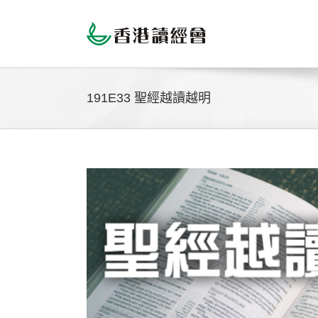
Skip
to
content
191E33 聖經越讀越明
View
Larger
Image