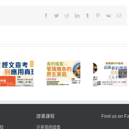
〈191E33
聖
經
Facebook
Twitter
Reddit
LinkedIn
Tumblr
Pinterest
Vk
Emai
越
讀
越
明〉
中
251E40 我要
252A17 成長
讀好本聖經—
251A16 
的搖籃-管窺雅
認識新約聖經
成長．共
各的原生家庭
引用舊約經文
樂
的「入手點」
證書課程
Find us on F
程
兒童導師證書