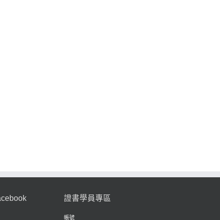
l:
242E39 我要
24
讀好本聖經—
陪伴
242B04 兩雙
不
如何讀好摩西
建快
足印—與青少
流
第「五」經：
年同行之道
—
研讀《申命
記》
acebook
證書學員專區
帳號