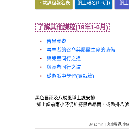
下載課程報名表
網上報名(1-6月)
網上
了解其他課程(19年1-6月)
傳恩桌遊
事奉者的召命與屬靈生命的裝備
與兒童同行之道
與長者同行之道
從遊戲中學習(實戰篇)
黑色暴雨及八號風球上課安排
*如上課前兩小時仍維持黑色暴雨，或懸掛八號
By
admin
|
兒童導師
,
小