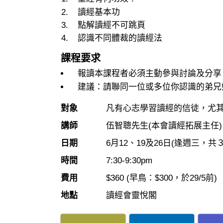
讀經基本功
點解讀經不可跳頁
認識不同體裁的讀經法
課程要求
報讀本課程者必須主動參與討論及分享
建議：請聯同一位或多位你認識的弟兄
對象
凡有心志學習讀經的信徒，尤
講師
伍智聰先生(本會讀經拓展主任)
日期
6月12、19及26日
(逢週三，共３
時間
7:30-9:30pm
費用
$360 (早鳥：$300，於29/5前)
地點
讀經會靈悅閣