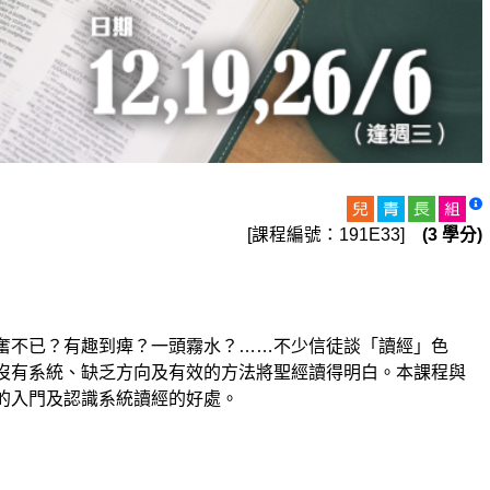
[課程編號：191E33]
(3 學分)
不已？有趣到痺？一頭霧水？……不少信徒談「讀經」色
沒有系統、缺乏方向及有效的方法將聖經讀得明白。本課程與
的入門及認識系統讀經的好處。