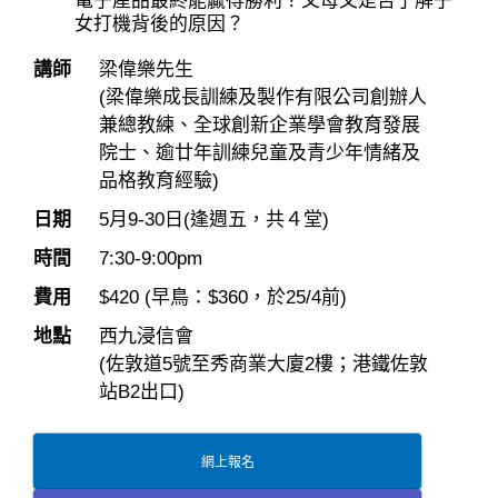
電子產品最終能贏得勝利？父母又是否了解子
女打機背後的原因？
講師
梁偉樂先生
(
梁偉樂成長訓練及製作有限公司創辦人
兼總教練、全球創新企業學會教育發展
院士、逾廿年訓練兒童及青少年情緒及
品格教育經驗
)
日期
5月9-30日
(逢週五，共４堂)
時間
7:30-9:00pm
費用
$420 (早鳥：$360，於25/4前)
地點
西九浸信會
(佐敦道5號至秀商業大廈2樓；港鐵佐敦
站B2出口)
網上報名