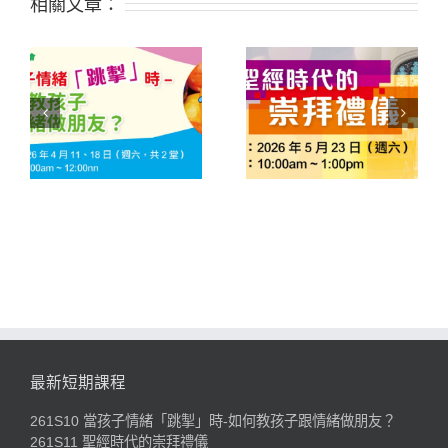
相關文章：
緒
261S11 聖經時代的崇
252D03 從經文查考到
子
拜禮儀
應用真理
最新短期課程
261S10 當孩子情緒「跳掣」時-如何教孩子跟情緒做朋友？
261S11 聖經時代的崇拜禮儀