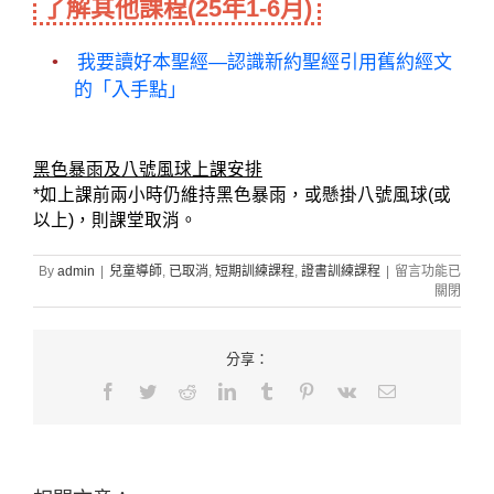
了解其他課程(25年1-6月)
我要讀好本聖經—認識新約聖經引用舊約經文
的「入手點」
黑色暴雨及八號風球上課安排
*如上課前兩小時仍維持黑色暴雨，或懸掛八號風球(或
以上)，則課堂取消。
在
By
admin
|
兒童導師
,
已取消
,
短期訓練課程
,
證書訓練課程
|
留言功能已
〈251A16
關閉
陪
伴
成
分享：
長．
Facebook
Twitter
Reddit
LinkedIn
Tumblr
Pinterest
Vk
Email:
共
建
快
樂〉
中