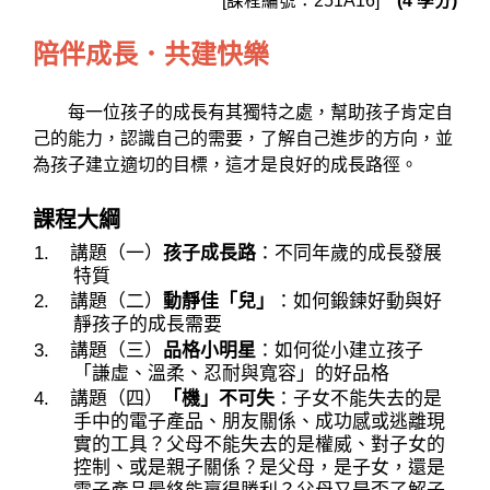
[課程編號：251A16]
(4 學分)
陪伴成長．共建快樂
每一位孩子的成長有其獨特之處，幫助孩子肯定自
己的能力，認識自己的需要，了解自己進步的方向，並
為孩子建立適切的目標，這才是良好的成長路徑。
課程大綱
講題（一）
孩子成長路
：不同年歲的成長發展
特質
講題（二）
動靜佳「兒」
：如何鍛鍊好動與好
靜孩子的成長需要
講題（三）
品格小明星
：如何從小建立孩子
「謙虛、溫柔、忍耐與寬容」的好品格
講題（四）
「機」不可失
：子女不能失去的是
手中的電子產品、朋友關係、成功感或逃離現
實的工具？父母不能失去的是權威、對子女的
控制、或是親子關係？是父母，是子女，還是