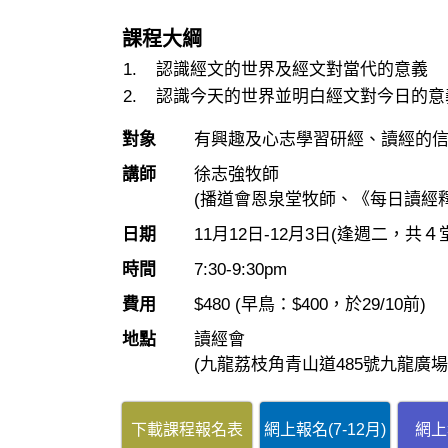
課程大綱
認識經文的世界及經文對當代的意義
認識今天的世界並明白經文對今日的意
對象
有興趣及心志學習研經、讀經的
講師
徐志強牧師
(播道會恩泉堂牧師、《每日讀經
日期
11月12日-12月3日
(逢週二，共４堂
時間
7:30-9:30pm
費用
$480 (早鳥：$400，於29/10前)
地點
讀經會
(九龍荔枝角青山道485號九龍廣場18
下載課程報名表
網上報名(7-12月)
網上