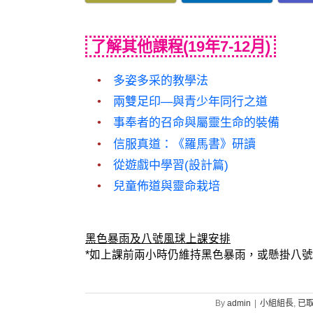
了解其他課程(19年7-12月)
多姿多采的教學法
兩雙足印—與青少年同行之道
事奉者的召命與屬靈生命的裝備
信服真道：《羅馬書》研讀
從遊戲中學習(設計篇)
兒童佈道與靈命栽培
黑色暴雨及八號風球上課安排
*如上課前兩小時仍維持黑色暴雨，或懸掛八號
By
admin
|
小組組長
,
已