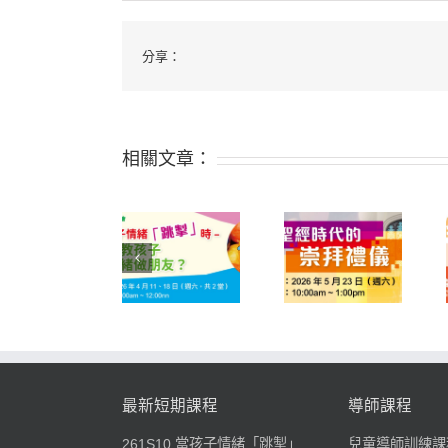
分享：
相關文章：
261S10 當孩
子情緒「跳
252D03 從經
261S11 聖經時
掣」時-如何教
文查考到應用
代的崇拜禮儀
孩子跟情緒做
真理
朋友？
最新短期課程
導師課程
261S10 當孩子情緒「跳掣」
兒童導師訓練課