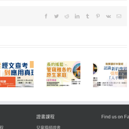
〈192D03
從
經
Facebook
Twitter
Reddit
LinkedIn
Tumblr
Pinterest
Vk
Emai
文
查
考
到
應
用
真
理〉
中
251E40 我要
252A17 成長
讀好本聖經—
251A16 
的搖籃-管窺雅
認識新約聖經
成長．共
各的原生家庭
引用舊約經文
樂
的「入手點」
證書課程
Find us on F
程
兒童導師證書