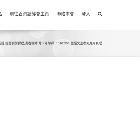
名
前往香港讀經會主頁
聯絡本會
登入
聖經
,
證書訓練課程
,
長者導師
,
青少年導師
192D03 從經文查考到應用真理