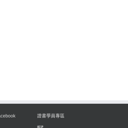
l:
242E39 我要
24
讀好本聖經—
陪伴
242B04 兩雙
不
如何讀好摩西
建快
足印—與青少
流
第「五」經：
年同行之道
—
研讀《申命
記》
acebook
證書學員專區
帳號