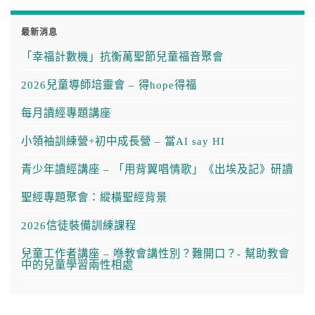
最新消息
「幸福計數機」抗衡萬聖節兒童福音聚會
2026兒童導師培靈會 – 得hope得福
每月讀經專題講座
小領袖訓練營+初中成長營 – 當AI say HI
青少年讀經講座 – 「用背翼唱情歌」《出埃及記》研讀
聖經專題聚會：縱橫聖經背景
2026信徒裝備訓練課程
兒童工作者講座 – 喺教會講性別？難開口？- 幫助教會
中的兒童學習兩性相處