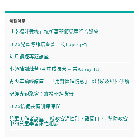
最新消息
「幸福計數機」抗衡萬聖節兒童福音聚會
2026兒童導師培靈會 – 得hope得福
每月讀經專題講座
小領袖訓練營+初中成長營 – 當AI say HI
青少年讀經講座 – 「用背翼唱情歌」《出埃及記》研讀
聖經專題聚會：縱橫聖經背景
2026信徒裝備訓練課程
兒童工作者講座 – 喺教會講性別？難開口？- 幫助教會
中的兒童學習兩性相處