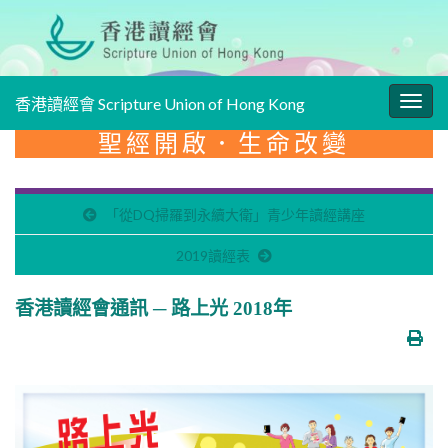
香港讀經會 Scripture Union of Hong Kong
Togg
navig
聖經開啟．生命改變
「從DQ掃羅到永續大衛」青少年讀經講座
2019讀經表
香港讀經會通訊 ─ 路上光 2018年