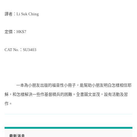
譯者：Li Suk Ching
定價：HK$7
CAT No.：SU3403
一本為小朋友出版的福音性小冊子，能幫助小朋友明白怎樣相信耶
穌，和怎樣解決一些作基督精兵的困難。全書圖文並茂，設有活動及習
作。
最新消息