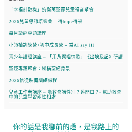
「幸福計數機」抗衡萬聖節兒童福音聚會
2026兒童導師培靈會 – 得hope得福
每月讀經專題講座
小領袖訓練營+初中成長營 – 當AI say HI
青少年讀經講座 – 「用背翼唱情歌」《出埃及記》研讀
聖經專題聚會：縱橫聖經背景
2026信徒裝備訓練課程
兒童工作者講座 – 喺教會講性別？難開口？- 幫助教會
中的兒童學習兩性相處
你的話是我腳前的燈，是我路上的