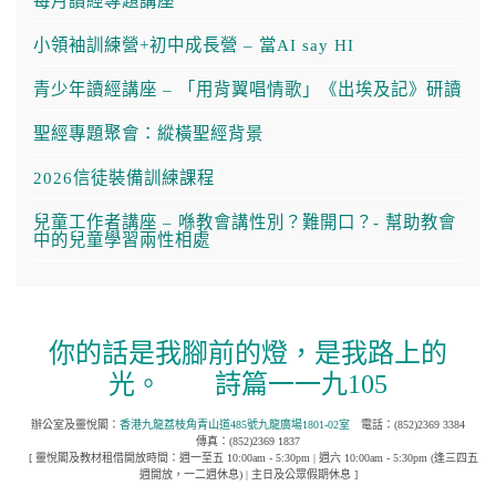
每月讀經專題講座
小領袖訓練營+初中成長營 – 當AI say HI
青少年讀經講座 – 「用背翼唱情歌」《出埃及記》研讀
聖經專題聚會：縱橫聖經背景
2026信徒裝備訓練課程
兒童工作者講座 – 喺教會講性別？難開口？- 幫助教會
中的兒童學習兩性相處
你的話是我腳前的燈，是我路上的
光。
詩篇一一九105
辦公室及靈悅閣：
香港九龍荔枝角青山道485號九龍廣場1801-02室
電話：(852)2369 3384
傳真：(852)2369 1837
[ 靈悅閣及教材租借開放時間：週一至五 10:00am - 5:30pm | 週六 10:00am - 5:30pm (逢三四五
週開放，一二週休息) | 主日及公眾假期休息 ]