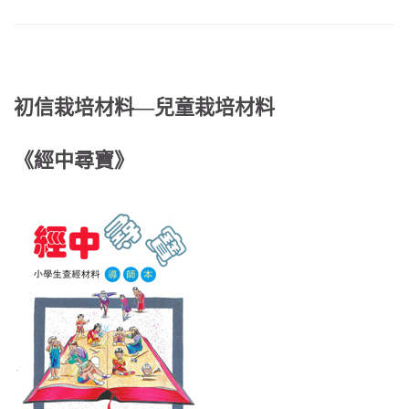
初信栽培材料—兒童栽培材料
《經中尋寶》