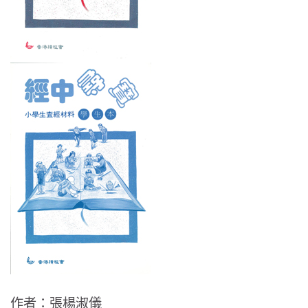
作者：張楊淑儀