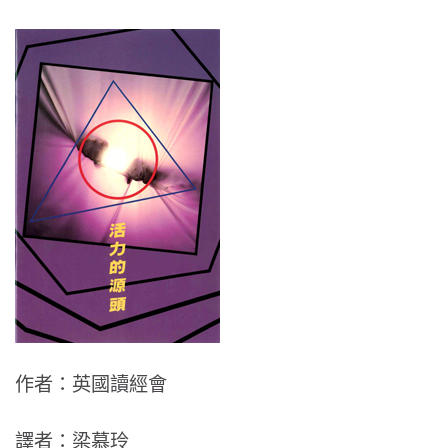
作者：英國讀經會
譯者：梁慕玲