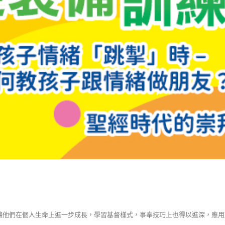
讓他們在個人生命上進一步成長，學習基督樣式，事奉技巧上也得以進深，應用