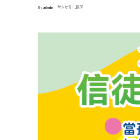
在
By
admin
|
留言功能已關閉
〈青
少
年
導
師
訓
練
課
程〉
中