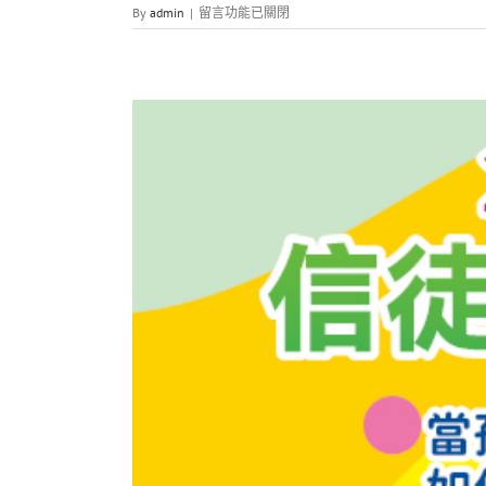
在
By
admin
|
留言功能已關閉
〈研
讀
聖
經
課
程〉
中