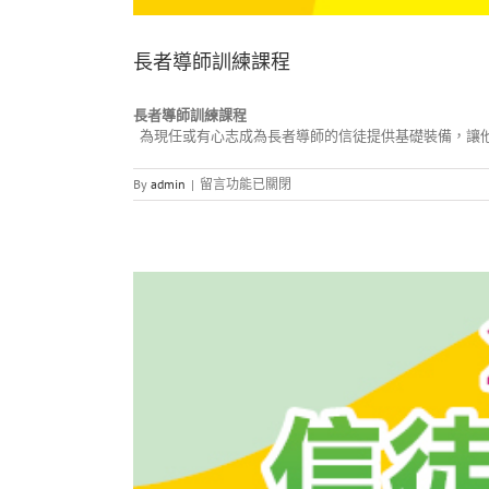
長者導師訓練課程
長者導師訓練課程
為現任或有心志成為長者導師的信徒提供基礎裝備，讓
在
By
admin
|
留言功能已關閉
〈長
者
導
師
訓
練
課
程〉
中