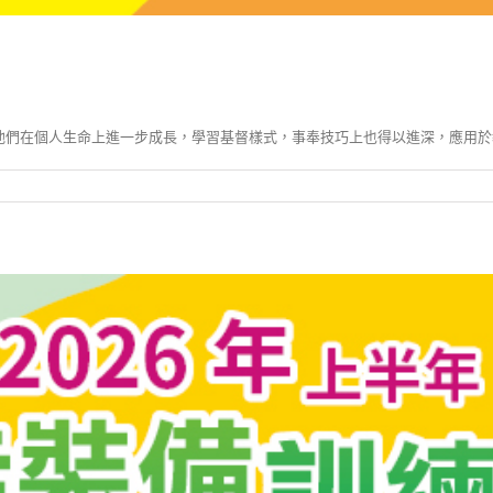
他們在個人生命上進一步成長，學習基督樣式，事奉技巧上也得以進深，應用於