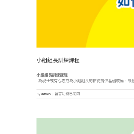
小組組長訓練課程
小組組長訓練課程
為現任或有心志成為小組組長的信徒提供基礎裝備，讓
在
By
admin
|
留言功能已關閉
〈小
組
組
長
訓
練
課