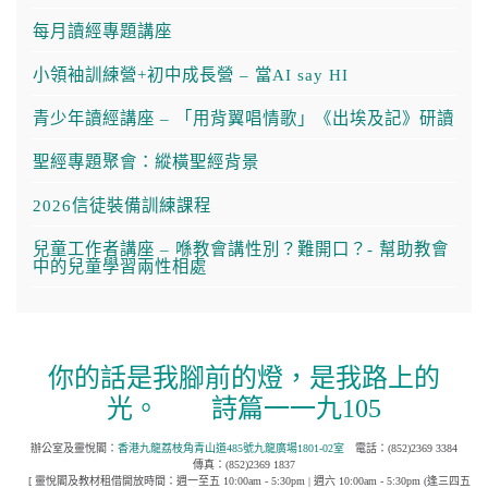
每月讀經專題講座
小領袖訓練營+初中成長營 – 當AI say HI
青少年讀經講座 – 「用背翼唱情歌」《出埃及記》研讀
聖經專題聚會：縱橫聖經背景
2026信徒裝備訓練課程
兒童工作者講座 – 喺教會講性別？難開口？- 幫助教會
中的兒童學習兩性相處
你的話是我腳前的燈，是我路上的
光。
詩篇一一九105
辦公室及靈悅閣：
香港九龍荔枝角青山道485號九龍廣場1801-02室
電話：(852)2369 3384
傳真：(852)2369 1837
[ 靈悅閣及教材租借開放時間：週一至五 10:00am - 5:30pm | 週六 10:00am - 5:30pm (逢三四五