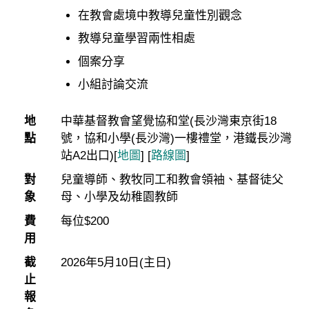
在教會處境中教導兒童性別觀念
教導兒童學習兩性相處
個案分享
小組討論交流
地
中華基督教會望覺協和堂(長沙灣東京街18
點
號，協和小學(長沙灣)一樓禮堂，港鐵長沙灣
站A2出口)
[
地圖
]
[
路線圖
]
對
兒童導師、教牧同工和教會領袖、基督徒父
象
母、小學及幼稚園教師
費
每位$200
用
截
2026年5月10日(主日)
止
報