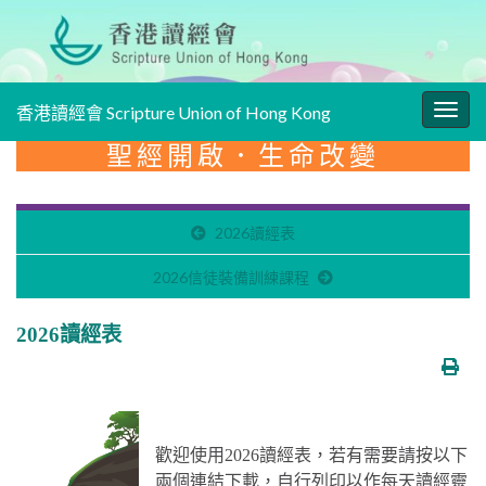
香港讀經會 Scripture Union of Hong Kong
Togg
navig
聖經開啟．生命改變
2026讀經表
2026信徒裝備訓練課程
2026讀經表
歡迎使用2026讀經表，若有需要請按以下
兩個連結下載，自行列印以作每天讀經靈