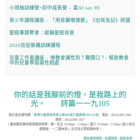
小領袖訓練營+初中成長營 – 當AI say HI
青少年讀經講座 – 「用背翼唱情歌」《出埃及記》研讀
聖經專題聚會：縱橫聖經背景
2026信徒裝備訓練課程
兒童工作者講座 – 喺教會講性別？難開口？- 幫助教會
中的兒童學習兩性相處
你的話是我腳前的燈，是我路上的
光。
詩篇一一九105
辦公室及靈悅閣：
香港九龍荔枝角青山道485號九龍廣場1801-02室
電話：(852)2369 3384
傳真：(852)2369 1837
[ 靈悅閣及教材租借開放時間：週一至五 10:00am - 5:30pm | 週六 10:00am - 5:30pm (逢三四五
週開放，一二週休息) | 主日及公眾假期休息 ]
網站使用條款
|
私隱政策
|
退款安排