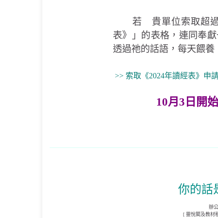
若 貴單位索取超過30
表》」的表格，連同奉獻
透過祂的話語，每天餵養
>> 索取《2024年讀經表》申
10月3日開
你的話
辦公
[ 靈悅閣及教材租借開