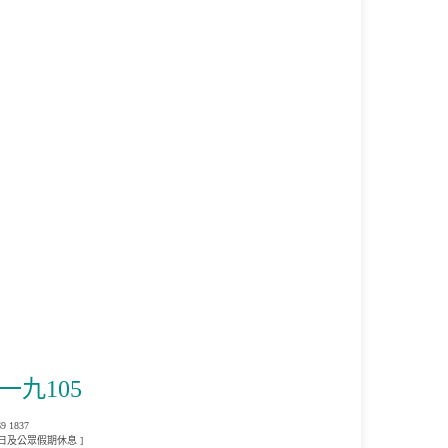
一九105
9 1837
 主日及公眾假期休息 ]