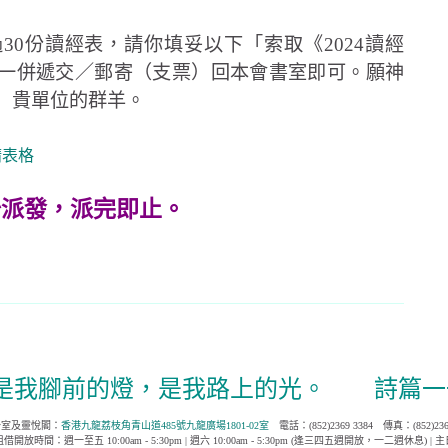
份讀經表，請你填妥以下「索取《2024讀經
一併遞交／郵寄（支票）回本會書室即可。願神
 貴單位的群羊。
請表格
始派發，派完即止。
是我腳前的燈，是我路上的光。
詩篇一
室及靈悅閣：
香港九龍荔枝角青山道485號九龍廣場1801-02室
電話：(852)2369 3384
傳真：(852)236
放時間：週一至五 10:00am - 5:30pm | 週六 10:00am - 5:30pm (逢三四五週開放，一二週休息) |