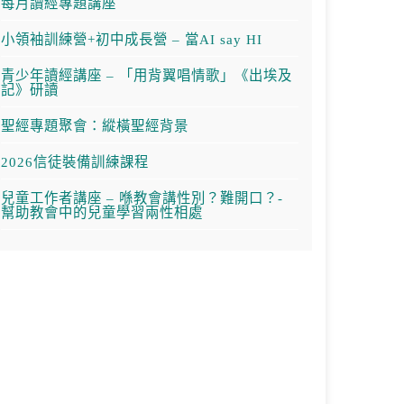
每月讀經專題講座
小領袖訓練營+初中成長營 – 當AI say HI
青少年讀經講座 – 「用背翼唱情歌」《出埃及
記》研讀
聖經專題聚會：縱橫聖經背景
2026信徒裝備訓練課程
兒童工作者講座 – 喺教會講性別？難開口？-
幫助教會中的兒童學習兩性相處