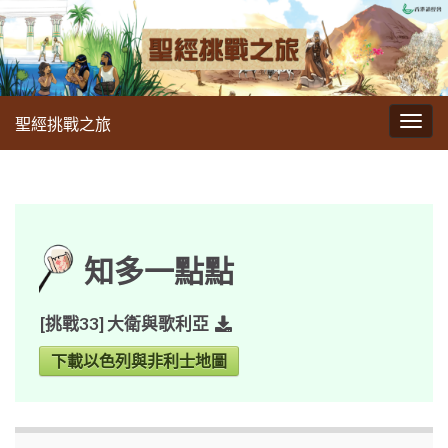
聖經挑戰之旅
切
換
導
航
知多一點點
[挑戰33] 大衛與歌利亞
下載以色列與非利士地圖