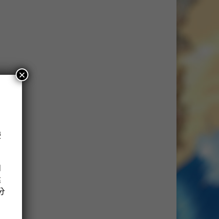
×
使
！
如
建
分