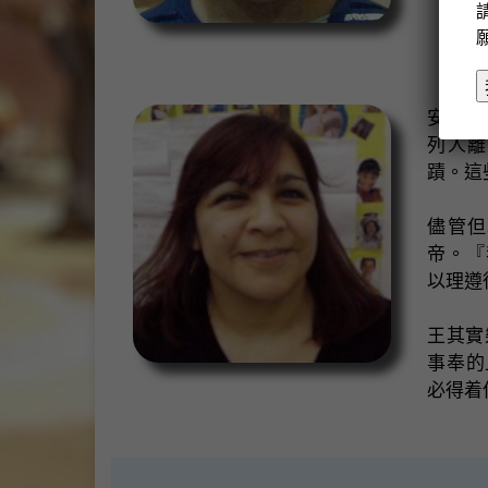
安娜回
列人離
蹟。這
儘管但
帝。『
以理遵
王其實
事奉的
必得着