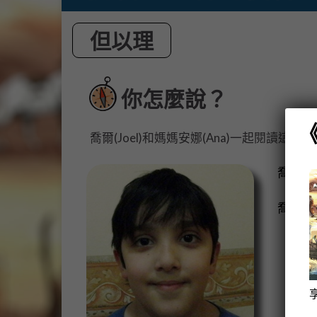
但以理
你怎麼說？
喬爾(Joel)和媽媽安娜(Ana)一起閱讀這聖
喬爾來
喬爾問