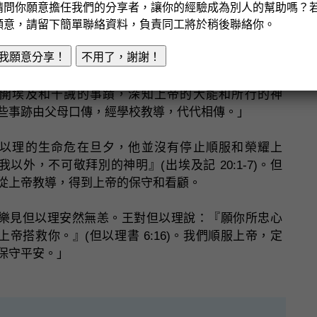
請問你願意擔任我們的分享者，讓你的經驗成為別人的幫助嗎？
願意，請留下簡單聯絡資料，負責同工將於稍後聯絡你。
我願意分享！
不用了，謝謝！
答：「但以理自小學習希伯來人的歷史。他熟悉以色
開埃及和十誡的事蹟，深知上帝的大能和所行的神
些事跡由父母口傳，經學校教導，代代相傳。」
以理的生命危在旦夕，他並沒有停止順服和榮耀上
我以外，不可敬拜別的神明』(出埃及記 20:1-7)。但
從上帝教導，得到上帝的保守和看顧。
樂見但以理安然無恙。王對但以理說：『願你所忠心
上帝搭救你。』(但以理書 6:16)。我們順服上帝，定
保守平安。」