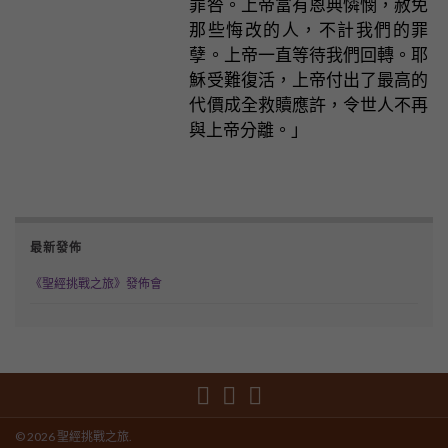
罪咎。上帝富有恩典憐憫，赦免
那些悔改的人，不計我們的罪
孽。上帝一直等待我們回轉。耶
穌受難復活，上帝付出了最高的
代價成全救贖應許，令世人不再
與上帝分離。」
最新發佈
《聖經挑戰之旅》發佈會
© 2026 聖經挑戰之旅.