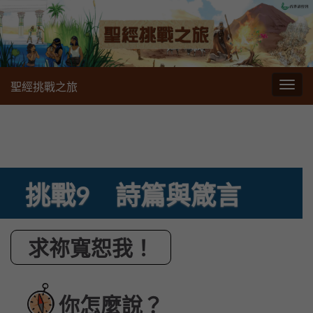
聖經挑戰之旅
切
換
導
航
挑戰9 詩篇與箴言
求祢寬恕我！
你怎麼說？