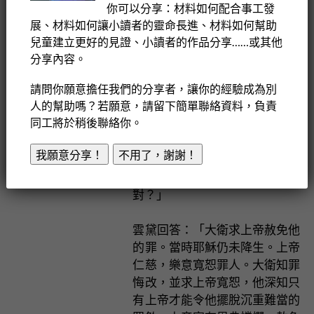
你可以分享：材料如何配合事工發
雲黛解釋：「『罪孽』的意思跟
展、材料如何讓小讀者的靈命長進、材料如何幫助
罪一樣。」
兒童建立更好的見證、小讀者的作品分享……或其他
分享內容。
森美疑惑：「那上帝一次又一次
請問你願意擔任我們的分享者，讓你的經驗成為別
地『寬恕』罪人？」
人的幫助嗎？若願意，請留下簡單聯絡資料，負責
同工將於稍後聯絡你。
雲黛確認：「沒錯！」
我願意分享！
不用了，謝謝！
森美還有一個問題：「那這是請
求耶穌寬恕我們的罪，對不
對？」
雲黛回答：「大衛求上帝赦免他
的罪。當時耶穌仍未降生。上帝
仁慈，樂意寬恕罪人。大衛知罪
悔改，並求上帝寬恕，他深知只
有上帝才能令他擺脫沉重難當的