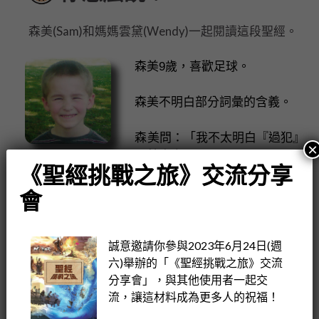
森美(Sam)和媽媽雲黛(Wendy)一起閱讀這段聖經。
森美9歲，喜歡足球。
森美不明白部分詞彙的含義。
森美問：「我不太明白『過犯』
×
是甚麼意思？」
《聖經挑戰之旅》交流分享
會
雲黛回答：「『過犯』的意思跟
『犯罪』相似，都是做了得罪上
誠意邀請你參與2023年6月24日(週
帝的事。」
六)舉辦的「《聖經挑戰之旅》交流
分享會」，與其他使用者一起交
森美追問：「那『罪孽』是甚麼
流，讓這材料成為更多人的祝福！
意思？」