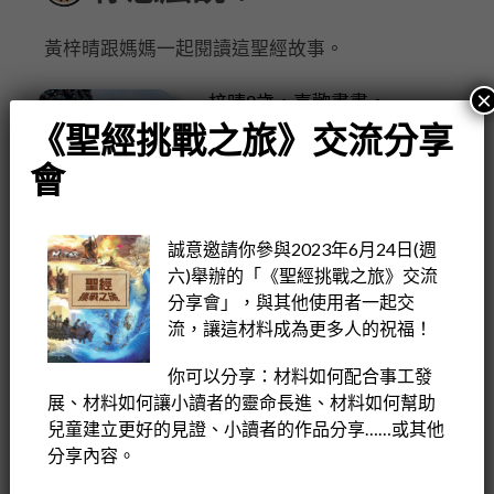
黃梓晴跟媽媽一起閱讀這聖經故事。
×
梓晴8歲，喜歡畫畫。
《聖經挑戰之旅》交流分享
梓晴有些疑惑，她說：「以色列
會
人不聽從上帝的話，最後卻會被
原諒？」
誠意邀請你參與2023年6月24日(週
六)舉辦的「《聖經挑戰之旅》交流
分享會」，與其他使用者一起交
媽媽回應：「是的，當我們犯
流，讓這材料成為更多人的祝福！
錯，又認真悔改，上帝願意原諒
我們，祂也希望我們學習原諒別
你可以分享：材料如何配合事工發
展、材料如何讓小讀者的靈命長進、材料如何幫助
人。」
兒童建立更好的見證、小讀者的作品分享……或其他
分享內容。
梓晴問：「以色列人之後發生甚
麼事呢？」