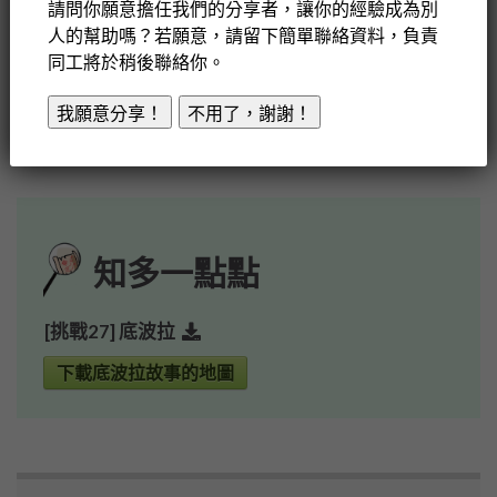
請問你願意擔任我們的分享者，讓你的經驗成為別
人的幫助嗎？若願意，請留下簡單聯絡資料，負責
媽媽回答：「他們所經歷的都是
同工將於稍後聯絡你。
真實的事，我們可以再看看聖
經，了解他們之後有甚麼經歷，
我願意分享！
不用了，謝謝！
好嗎？」
知多一點點
[挑戰27] 底波拉
下載底波拉故事的地圖