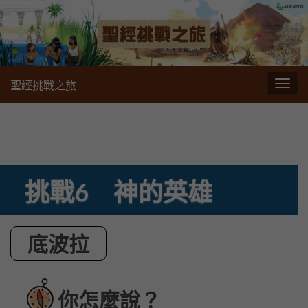
聖經挑戰之旅
切
換
導
航
挑戰6 神的英雄
底波拉
你怎麼說？