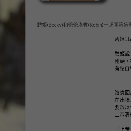
碧姬(Becky)和爸爸洛賓(Robin)一起閱讀
碧姬1
碧姬說
剛硬，
有點自
洛賓回
在出埃
要放以
上帝清
「上帝