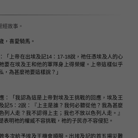
這聖經故事。
1歲，喜愛騎馬。
：「上帝在出埃及記14：17-18說，祂任憑埃及人的心
祂要在埃及王和他的軍隊身上得榮耀。上帝這樣似乎
私，為甚麼祂要這樣說？」
應：「我認為這是上帝對埃及王挑戰的回應，埃及王
及記5：2說：『上主是誰？我何必聽從他？我為甚麼
色列人走？我不認得上主；我也不放以色列人走。』
楚表明祂的權威不容挑戰，祂的子民亦不容侵犯。
曾多次給予埃及王機會順服。出埃及記的首五場災難