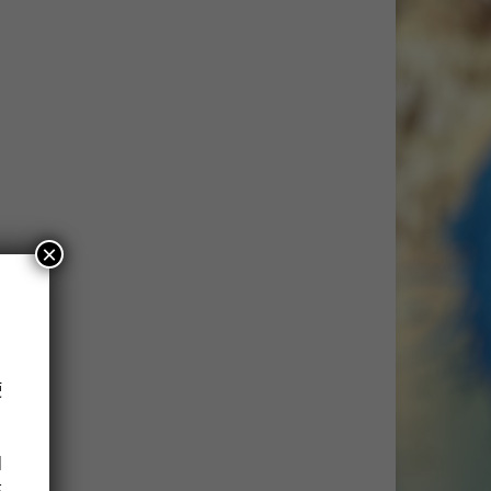
×
使
！
如
建