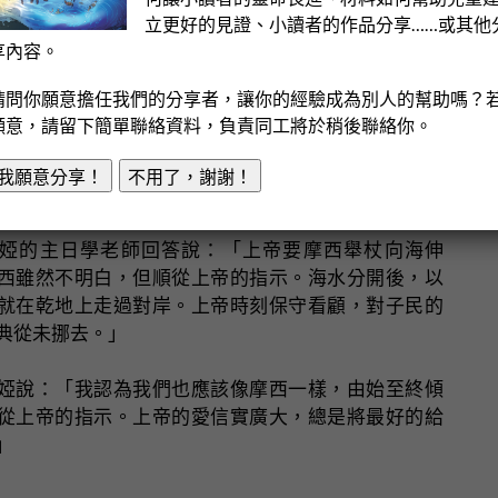
立更好的見證、小讀者的作品分享……或其他
享內容。
請問你願意擔任我們的分享者，讓你的經驗成為別人的幫助嗎？
願意，請留下簡單聯絡資料，負責同工將於稍後聯絡你。
我願意分享！
不用了，謝謝！
婭的主日學老師回答說：「上帝要摩西舉杖向海伸
西雖然不明白，但順從上帝的指示。海水分開後，以
就在乾地上走過對岸。上帝時刻保守看顧，對子民的
典從未挪去。」
婭說：「我認為我們也應該像摩西一樣，由始至終傾
從上帝的指示。上帝的愛信實廣大，總是將最好的給
」