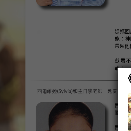
媽媽回
能：神
帶領他
獻君
敢！」
西爾維婭(Sylvia)和主日學老師一起閱讀
西爾維
閱讀和
西爾維