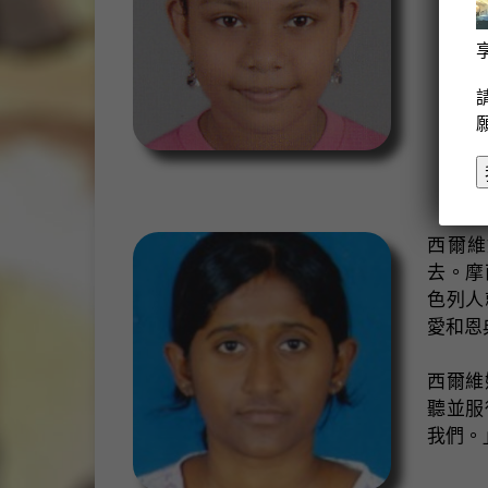
西爾維
去。摩
色列人
愛和恩
西爾維
聽並服
我們。