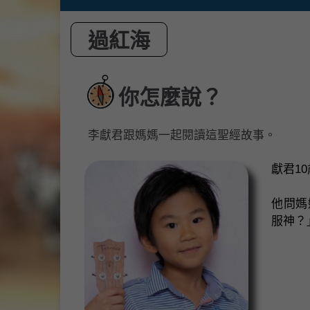
過紅海
你怎麼說？
李獻君跟媽媽一起閱讀這聖經故事。
獻君1
他問媽
服神？