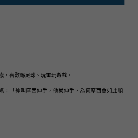
0歲，喜歡踢足球、玩電玩遊戲。
媽：「神叫摩西伸手，他就伸手，為何摩西會如此順
」