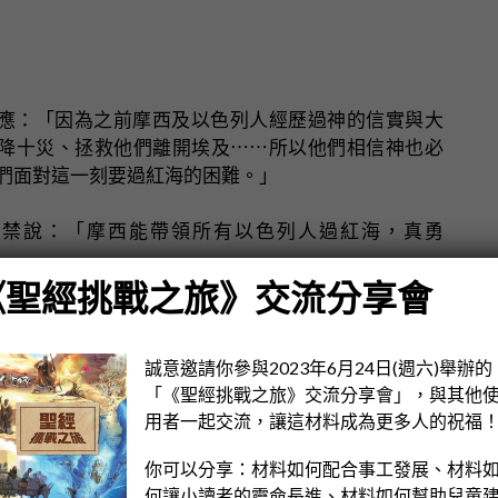
應：「因為之前摩西及以色列人經歷過神的信實與大
降十災、拯救他們離開埃及⋯⋯所以他們相信神也必
們面對這一刻要過紅海的困難。」
不禁說：「摩西能帶領所有以色列人過紅海，真勇
《聖經挑戰之旅》交流分享會
這聖經故事。
誠意邀請你參與2023年6月24日(週六)舉辦的
「《聖經挑戰之旅》交流分享會」，與其他
婭10 歲，住在斯里蘭卡，她愛收集貼紙和郵票，喜歡
用者一起交流，讓這材料成為更多人的祝福
繪畫。
你可以分享：材料如何配合事工發展、材料
亞問：「摩西向紅海伸出手後發生了甚麼事情？」
何讓小讀者的靈命長進、材料如何幫助兒童