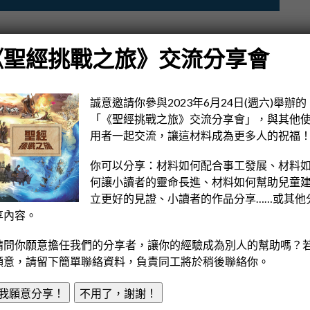
《聖經挑戰之旅》交流分享會
誠意邀請你參與2023年6月24日(週六)舉辦的
「《聖經挑戰之旅》交流分享會」，與其他
讀這聖經故事。
用者一起交流，讓這材料成為更多人的祝福
你可以分享：材料如何配合事工發展、材料
2歲，喜歡足球，踏單車和與家人自駕遊。
何讓小讀者的靈命長進、材料如何幫助兒童
立更好的見證、小讀者的作品分享……或其他
明白：「雅各怎樣知道在夢中的確是神，並非平日所
享內容。
？」
請問你願意擔任我們的分享者，讓你的經驗成為別人的幫助嗎？
願意，請留下簡單聯絡資料，負責同工將於稍後聯絡你。
我願意分享！
不用了，謝謝！