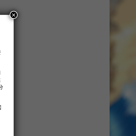
×
使
！
如
建
分
若