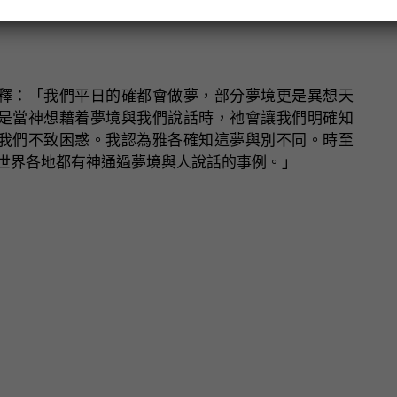
釋：「我們平日的確都會做夢，部分夢境更是異想天
是當神想藉着夢境與我們說話時，祂會讓我們明確知
我們不致困惑。我認為雅各確知這夢與別不同。時至
世界各地都有神通過夢境與人說話的事例。」