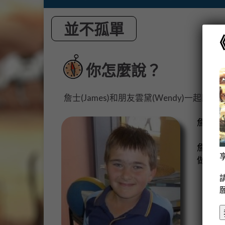
並不孤單
你怎麼說？
詹士(James)和朋友雲黛(Wendy)一起閱
詹士1
詹士不
做的夢